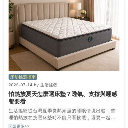
床墊挑選指南
2026-07-14
by
生活搖籃
怕熱族夏天怎麼選床墊？透氣、支撐與睡感
都要看
生活搖籃從台灣夏季炎熱潮濕的睡眠情境出發，整
理怕熱族在挑選床墊時不能只看軟硬，還要一起評
估透氣性、支撐力與實際睡感，幫助使用者找到更
閱讀更多>>