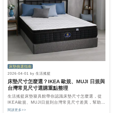
床墊挑選指南
2026-04-01
by
生活搖籃
床墊尺寸怎麼選？IKEA 歐規、MUJI 日規與
台灣常見尺寸選購重點整理
生活搖籃床墊寢具館帶你認識床墊尺寸怎麼選，從
IKEA歐規、MUJI日規到台灣常見尺寸差異，幫助你
在挑選時更清楚各種規格的實際差別
閱讀更多>>