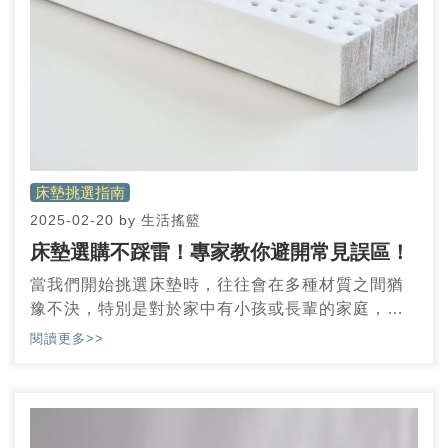
床墊挑選指南
2025-02-20
by
生活搖籃
床墊選購不踩雷！專家教你避開常見誤區！
當我們開始挑選床墊時，往往會在多種材質之間猶
豫不決，特別是對於家中有小孩或長輩的家庭，選
擇一張兼具舒適性與健康特質的床墊更顯得重要。
閱讀更多>>
作為多年深耕複合式乳膠床墊的專業品牌，我們了
解，你希望的不僅是一張床墊，而是一場高品質的
睡眠體驗。