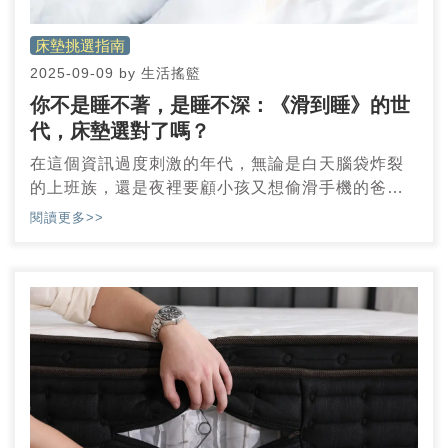
床墊挑選指南
2025-09-09
by
生活搖籃
你不是睡不著，是睡不深：《滑到睡》的世
代，床墊選對了嗎？
在這個資訊過度刺激的年代，無論是白天腦袋炸裂
的上班族，還是夜裡要顧小孩又想偷滑手機的爸
媽，很多人都躺在床上滑著手機直到眼皮撐不住，
閱讀更多>>
卻在凌晨三點驚醒、腦袋清醒得像早上八點。你明
明「睡著了」，但醒來卻感覺更累，這就是淺眠世
代的常態。