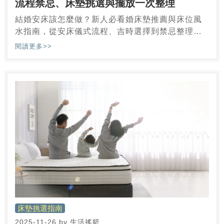
流程禁忌、床墊挑選與擺放一次整理
結婚安床該怎麼做？新人必看婚床墊推薦與床位風
水指南，從安床儀式流程、吉時選擇到禁忌整理一
次搞懂。
閱讀更多>>
床墊挑選指南
2025-11-26
by
生活搖籃