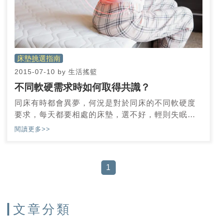
床墊挑選指南
2015-07-10
by
生活搖籃
不同軟硬需求時如何取得共識？
同床有時都會異夢，何況是對於同床的不同軟硬度
要求，每天都要相處的床墊，選不好，輕則失眠，
重則壓迫神經或產生脊椎傷害，今天要跟大家分享
閱讀更多>>
消費者切身的例子。
1
文章分類