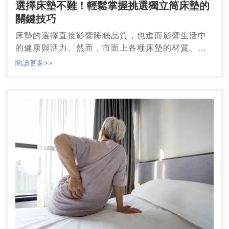
選擇床墊不難！輕鬆掌握挑選獨立筒床墊的
關鍵技巧
床墊的選擇直接影響睡眠品質，也進而影響生活中
的健康與活力。然而，市面上各種床墊的材質、結
構與設計五花八門，讓許多消費者在挑選時感到無
閱讀更多>>
從下手。實際上，選擇一張真正適合自己的床墊，
需要從材質特性、支撐力需求以及使用習慣等多方
面考量。