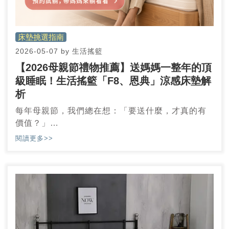
床墊挑選指南
2026-05-07
by
生活搖籃
【2026母親節禮物推薦】送媽媽一整年的頂
級睡眠！生活搖籃「F8、恩典」涼感床墊解
析
每年母親節，我們總在想：「要送什麼，才真的有
價值？」
但其實答案很簡單——讓她每天都過得更舒服的東
閱讀更多>>
西