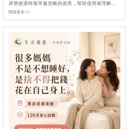
床墊挑選時最常被忽略的差異，幫助使用者理解不
同床墊類型在支撐、透氣與翻身感受上的實際影
閱讀更多>>
響。