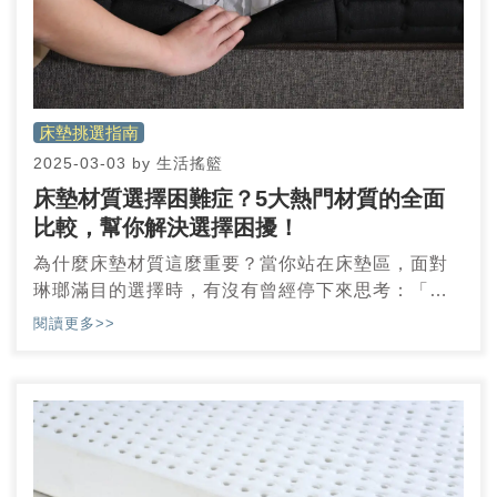
床墊挑選指南
2025-03-03
by
生活搖籃
床墊材質選擇困難症？5大熱門材質的全面
比較，幫你解決選擇困擾！
為什麼床墊材質這麼重要？當你站在床墊區，面對
琳瑯滿目的選擇時，有沒有曾經停下來思考：「到
底哪一款床墊才是最適合我的呢？」每個品牌、每
閱讀更多>>
種材質，聽起來似乎都差不多，讓人不禁陷入選擇
的迷思