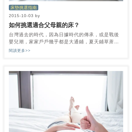
床墊挑選指南
2015-10-03
by
如何挑選適合父母親的床？
台灣過去的時代，因為日據時代的傳承，或是戰後
嬰兒潮，家家戶戶幾乎都是大通鋪，夏天鋪草蓆，
冬天鋪棉被，時至今日，大部分的長輩們依然沒有
閱讀更多>>
離開這個習慣太遠，即便進入到彈簧床的時代，也
只是木板變成椰棕、山棕而已，仍然是堅硬無比的
材質。