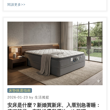
累？在追求生活品質的路上，我們常陷入「貴就是
閱讀更多>>
好」的迷思，以為砸大錢就能買到一夜好眠。身為
一名追求美學與精明消費的居家觀察者，我始終認
為，睡眠這件事比我們想像中更講究「適合」，而
非單純的價格比拼。
床墊挑選指南
2026-01-23
by
生活搖籃
安床是什麼？新婚買新床、入厝別急著睡：