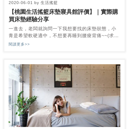
2020-06-01
by
生活搖籃
【桃園生活搖籃床墊寢具館評價】｜實際購
買床墊經驗分享
一進去，老闆就詢問一下我想要找的床墊狀態，小
青是希望軟硬適中，不想要再睡到腰痠背痛~~(求
救)美麗老闆娘先請我躺福爾摩沙系列，他說這款可
閱讀更多>>
能是我會想要的，可以先試躺看看~之後我又試了好
幾款的床，最後小青最愛尊榮… (馬上來與大家分享
實際試躺體驗~~)