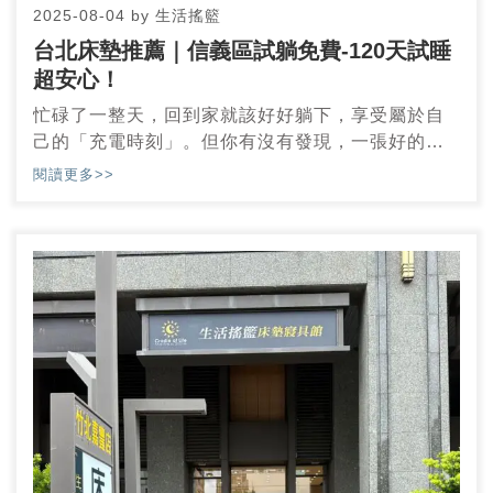
2025-08-04
by
生活搖籃
台北床墊推薦｜信義區試躺免費-120天試睡
超安心！
忙碌了一整天，回到家就該好好躺下，享受屬於自
己的「充電時刻」。但你有沒有發現，一張好的床
墊，不只影響自己的睡眠，還能讓家人感覺更輕
閱讀更多>>
鬆、更健康！如果你想要一張真正符合需求的床
墊，讓全家人都能安心入眠，那就來生活搖籃床墊
寢具館台北松隆門市，體驗一次讓人驚豔的挑床之
旅吧！