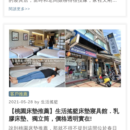
的寢具店，當時和老闆娘聊得很投緣，家裡又剛好
有換床墊的需求就直接和他們訂了一張雙人床，睡
閱讀更多>>
了很喜歡，後來娘家爸媽的主臥、次臥都是訂做生
活搖籃的床墊。
客戶推薦
2021-05-28
by
生活搖籃
【桃園床墊推薦】生活搖籃床墊寢具館．乳
膠床墊、獨立筒，價格透明實在!
說到桃園床墊推薦，那就不得不提到這間位於春日