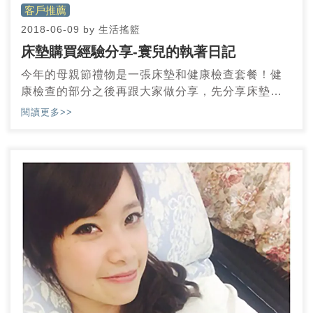
客戶推薦
2018-06-09
by
生活搖籃
床墊購買經驗分享-寰兒的執著日記
今年的母親節禮物是一張床墊和健康檢查套餐！健
康檢查的部分之後再跟大家做分享，先分享床墊，
這間生活搖籃床墊寢具館床墊是我設計師朋友跟我
閱讀更多>>
推薦的，因為網路評價很高，所以決定直接過去看
看，結果一試成主顧。