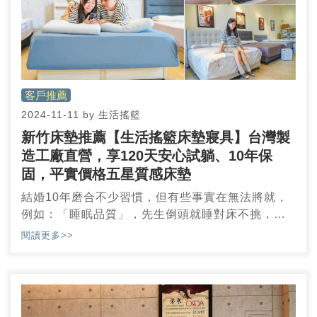
務與專業建議後，您會感受到生活搖籃品牌在舒適
睡眠品質和誠信服務上的堅持。無論是為了改善睡
眠品質、升級家中的床墊配置，或是初次購買床
墊，生活搖籃都能幫助您找到真正適合的選擇，歡
迎您親臨桃園門市，體驗我們的專業與貼心服務。
客戶推薦
2024-11-11
by
生活搖籃
新竹床墊推薦【生活搖籃床墊寢具】台灣製
造工廠直營，享120天安心試躺、10年保
固，平實價格五星質感床墊
結婚10年磨合不少習慣，但有些事實在無法將就，
例如：「睡眠品質」，先生倒頭就睡對床不挑，而
我淺眠易受床伴影響且偏好軟床，完全不一樣的睡
閱讀更多>>
眠習慣，婚床跑了N家寢具店才選好，躺了10年支
撐力不足，經友人推薦介紹，到【生活搖籃床墊寢
具館竹北嘉豐店】試躺，採預約制~無壓試躺軟床、
硬床，工廠直營台灣製造，享120天試躺，還附加
10年安心保固，平實價格媲美五星質感床墊，新竹