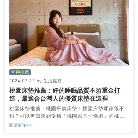
床墊推薦！
客戶推薦
2024-07-12
by
生活搖籃
桃園床墊推薦：好的睡眠品質不須重金打
造，最適合台灣人的優質床墊在這裡
桃園床墊推薦！桃園平價床墊！桃園床墊哪家很不
錯？可以考慮來到俗稱「桃園家具一條街」的桃園
市春日路，因為桃園離新北市或台北市不遠，但床
閱讀更多>>
墊價格卻是有明顯落差，所以許多人會專程從新北