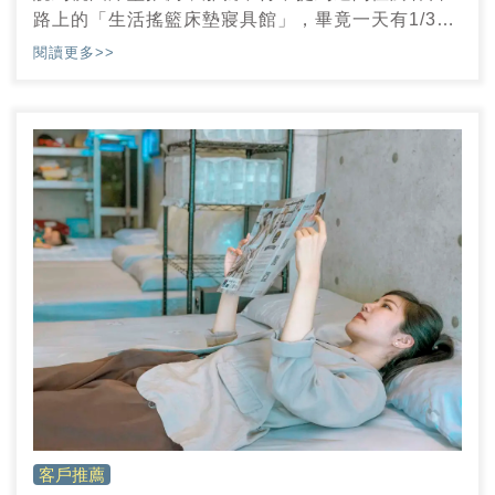
路上的「生活搖籃床墊寢具館」，畢竟一天有1/3時
間都在睡覺，但因為工作關係所以我們睡眠時間並
閱讀更多>>
沒有這麼長，這時候睡眠品質就很重要啦!剛結婚時
我們買的是ikea床墊，雖然平價但真的超級軟，口
咩到了懷孕後期根本腰痠到睡不著
客戶推薦