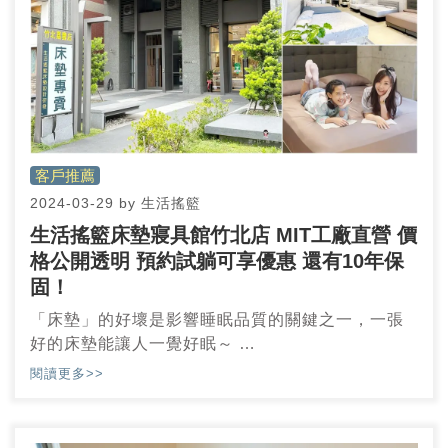
客戶推薦
2024-03-29
by
生活搖籃
生活搖籃床墊寢具館竹北店 MIT工廠直營 價
格公開透明 預約試躺可享優惠 還有10年保
固！
「床墊」的好壞是影響睡眠品質的關鍵之一，一張
好的床墊能讓人一覺好眠～
人的一生當中1/3的時間在床上渡過，包括睡覺、躺
閱讀更多>>
著看書、看電視追劇等，有一張好的床，是非常重
要的一件