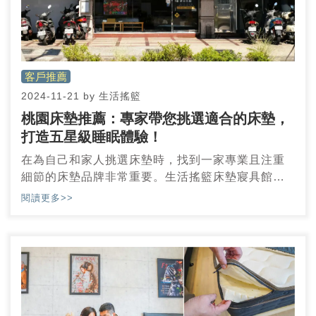
客戶推薦
2024-11-21
by
生活搖籃
桃園床墊推薦：專家帶您挑選適合的床墊，
打造五星級睡眠體驗！
在為自己和家人挑選床墊時，找到一家專業且注重
細節的床墊品牌非常重要。生活搖籃床墊寢具館一
直以來以其溫馨、親切的門市環境贏得顧客的信
閱讀更多>>
賴。我們的店內設計營造出如家般的舒適氛圍，讓
顧客在零壓力的環境中試躺、體驗。試躺區域設有
拋棄式試躺布和更換拖鞋等周到服務細節，確保每
位顧客都能在清潔、衛生的環境中盡情放鬆。
這樣的體驗與細心，讓我們的老顧客不僅回購，還
樂於向親友推薦。我們相信，體驗過我們的試躺服