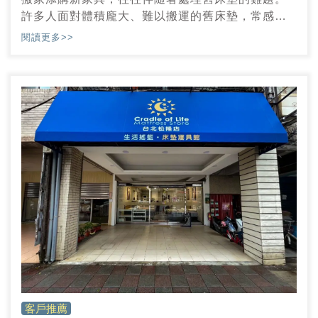
許多人面對體積龐大、難以搬運的舊床墊，常感到
束手無策，不知該如何合法且環保的處理。事實
閱讀更多>>
上，床墊屬於大型廢棄物，不可隨意丟棄於一般垃
圾車，以免觸法受罰。我們將為您詳盡介紹處理舊
床墊的多元管道，包含免費的環保局清潔隊、付費
的民營清運業者，乃至於與新床配送同步的回收服
務，並說明各管道的詳細步驟、費用預估及注意事
項，幫助您輕鬆解決舊床墊的處理困擾，讓搬家過
程更加順暢無憂。
客戶推薦