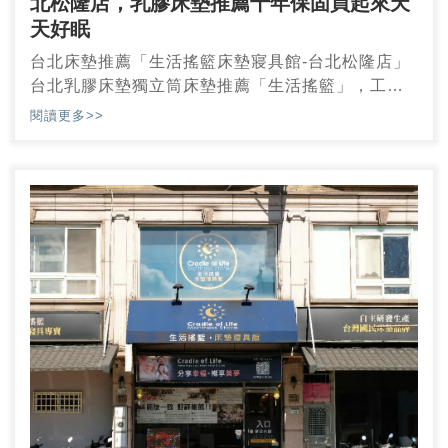
北松隆店，乳膠床墊推薦十年保固買起來天
天好眠
台北床墊推薦「生活搖籃床墊寢具館-台北松隆店」
台北乳膠床墊獨立筒床墊推薦「生活搖籃」，工廠
直營床墊價錢公道透明，十年保固床墊買的安心睡
閱讀更多>>
的安穩！之前來到 生活搖籃床墊寢具館-新竹店試躺
床墊，當下沒有馬上決定要入手哪一款，即便沒有
馬上下單，但店家服務人員完全不會給你購買壓
力。所以我們也是回家之後才真正下定決心想要買
哪一款，間隔兩週後直接來到比較近「生活搖籃床
墊寢具館-台北松隆店」（最新開幕分館）直接來選
購。