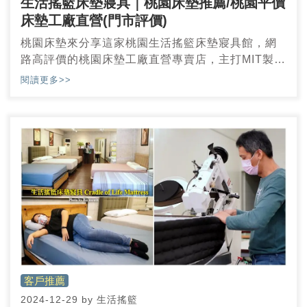
生活搖籃床墊寢具｜桃園床墊推薦/桃園平價
床墊工廠直營(門市評價)
桃園床墊來分享這家桃園生活搖籃床墊寢具館，網
路高評價的桃園床墊工廠直營專賣店，主打MIT製造
乳膠獨立筒床墊專賣，生活搖籃床墊用料實在以及
閱讀更多>>
價格實惠，還有提供120天試躺、10年保固，以及
床墊免運送到家的服務。
客戶推薦
2024-12-29
by
生活搖籃