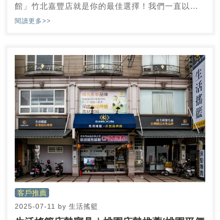
館」竹北嘉豐店就是你的最佳選擇！我們一直以來
致力於提供溫馨、親切的服務，並在門市環境上營
閱讀更多>>
造出如家一般的舒適氛圍，讓每位顧客在零壓力的
狀況下，都能輕鬆找到理想的床墊。
客戶推薦
2025-07-11
by
生活搖籃