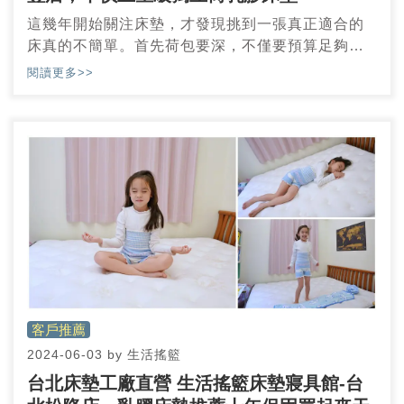
這幾年開始關注床墊，才發現挑到一張真正適合的
床真的不簡單。首先荷包要深，不僅要預算足夠，
還要遇到信譽良好的商家。若你也在找新竹床墊或
閱讀更多>>
竹北床墊的推薦品牌，生活搖籃床墊寢具絕對值得
一試。這個深耕台灣的在地品牌，以五星級的睡眠
品質搭配實惠價格，讓每個人都有機會睡得更好。
客戶推薦
2024-06-03
by
生活搖籃
台北床墊工廠直營 生活搖籃床墊寢具館-台