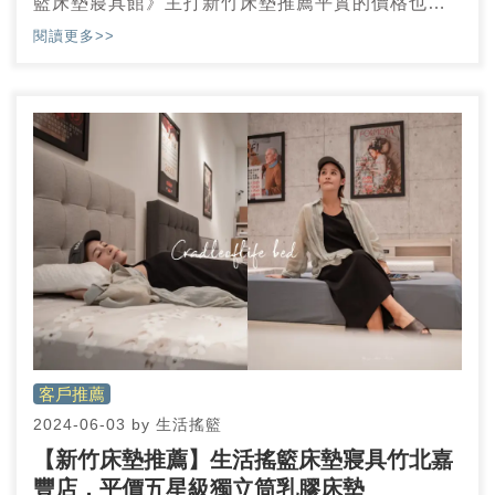
籃床墊寢具館》主打新竹床墊推薦平實的價格也能
買得起五星級飯店般的床墊質感！一天之中有1/3的
閱讀更多>>
時間都賴在床上，選擇床墊、枕頭有好的睡眠品質
太太太重要了，太過硬或是不適合自已的床會睡不
好、影響睡眠品質或是影響健康
客戶推薦
2024-06-03
by
生活搖籃
【新竹床墊推薦】生活搖籃床墊寢具竹北嘉
豐店，平價五星級獨立筒乳膠床墊