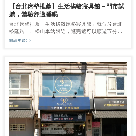
【台北床墊推薦】生活搖籃寢具館－門市試
躺，體驗舒適睡眠
台北床墊推薦「生活搖籃床墊寢具館」就位於台北
松隆路上、松山車站附近，逛完還可以順遊五分
埔、饒河夜市、CITYLINK吃美食~有在研究床墊的
閱讀更多>>
朋友都知道這家「生活搖籃」評價超好