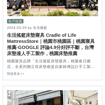
客戶推薦
2024-03-29
by
生活搖籃
生活搖籃床墊寢具 Cradle of Life
MattressStore｜桃園市桃園區｜桃園寢具
推薦·GOOGLE 評論4.9分好評不斷，台灣
床墊達人手工製作，桃園床墊推薦
桃園寢具品牌「生活搖籃床墊寢具」桃園春日總
店，全系列獨立筒床墊都是自家師傅設計手工製
造，來到生活搖籃挑選床墊，從使用材料、獨立筒
閱讀更多>>
密度、乳膠厚度，工作人員全部一一剖析，今天到
店體驗床墊才發現，我以前真的不懂床墊，原來打
造舒適睡眠的最佳方式，就是挑選一張適合自己的
手工獨立筒床墊。