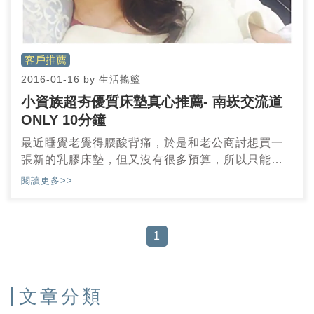
客戶推薦
2016-01-16
by
生活搖籃
小資族超夯優質床墊真心推薦- 南崁交流道
ONLY 10分鐘
最近睡覺老覺得腰酸背痛，於是和老公商討想買一
張新的乳膠床墊，但又沒有很多預算，所以只能先
觀望床墊大概的價位，然後再乞求老公讓我買～～
閱讀更多>>
1
文章分類