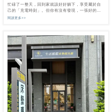
忙碌了一整天，回到家就該好好躺下，享受屬於自
己的「充電時刻」。但你有沒有發現，一張好的床
墊，不只影響自己的睡眠，還能讓家人感覺更輕
閱讀更多>>
鬆、更健康！如果你想要一張真正符合需求的床
墊，讓全家人都能安心入眠，那就來生活搖籃床墊
寢具館台北松隆門市，體驗一次讓人驚豔的挑床之
旅吧！