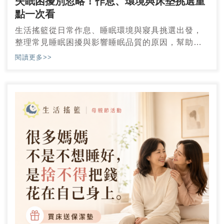
失眠困擾別忽略！作息、環境與床墊挑選重
點一次看
生活搖籃從日常作息、睡眠環境與寢具挑選出發，
整理常見睡眠困擾與影響睡眠品質的原因，幫助使
用者重新檢視真正影響休息狀態的細節。
閱讀更多>>