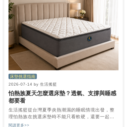
床墊挑選指南
2026-07-14
by
生活搖籃
怕熱族夏天怎麼選床墊？透氣、支撐與睡感
都要看
生活搖籃從台灣夏季炎熱潮濕的睡眠情境出發，整
理怕熱族在挑選床墊時不能只看軟硬，還要一起評
估透氣性、支撐力與實際睡感，幫助使用者找到更
閱讀更多>>