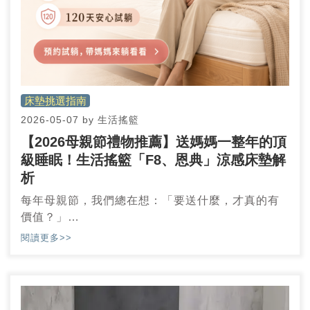
床墊挑選指南
2026-05-07
by
生活搖籃
【2026母親節禮物推薦】送媽媽一整年的頂
級睡眠！生活搖籃「F8、恩典」涼感床墊解
析
每年母親節，我們總在想：「要送什麼，才真的有
價值？」
但其實答案很簡單——讓她每天都過得更舒服的東
閱讀更多>>
西