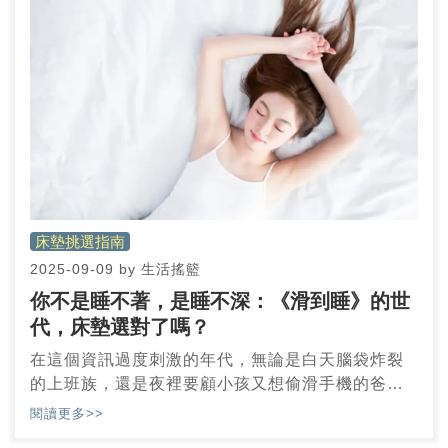
務，並說明各管道的詳細步驟、費用預估及注意事
項，幫助您輕鬆解決舊床墊的處理困擾，讓搬家過
程更加順暢無憂。
床墊挑選指南
2025-09-09
by
生活搖籃
你不是睡不著，是睡不深：《滑到睡》的世
代，床墊選對了嗎？
在這個資訊過度刺激的年代，無論是白天腦袋炸裂
的上班族，還是夜裡要顧小孩又想偷滑手機的爸
媽，很多人都躺在床上滑著手機直到眼皮撐不住，
閱讀更多>>
卻在凌晨三點驚醒、腦袋清醒得像早上八點。你明