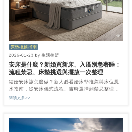
床墊挑選指南
2026-01-23
by
生活搖籃
安床是什麼？新婚買新床、入厝別急著睡：
流程禁忌、床墊挑選與擺放一次整理
結婚安床該怎麼做？新人必看婚床墊推薦與床位風
水指南，從安床儀式流程、吉時選擇到禁忌整理一
次搞懂。
閱讀更多>>