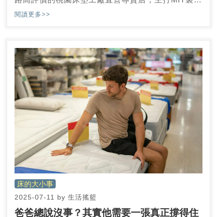
乳膠獨立筒床墊專賣，生活搖籃床墊用料實在以及
閱讀更多>>
價格實惠，還有提供120天試躺、10年保固，以及
床墊免運送到家的服務。
床的大小事
2025-07-11
by
生活搖籃
爸爸總說沒事？其實他需要一張真正撐得住