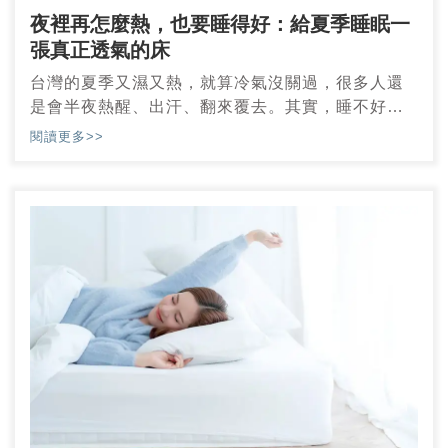
夜裡再怎麼熱，也要睡得好：給夏季睡眠一
張真正透氣的床
台灣的夏季又濕又熱，就算冷氣沒關過，很多人還
是會半夜熱醒、出汗、翻來覆去。其實，睡不好不
一定是因為氣溫，而是你「還在睡冬天的床墊」。
閱讀更多>>
悶熱、不透氣的床墊就像一塊熱毛巾，濕氣被鎖在
背後，每一晚都像在蒸桑拿。