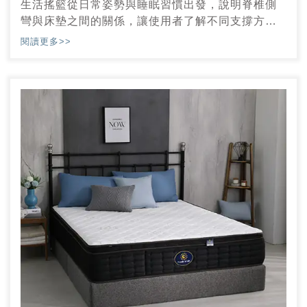
生活搖籃從日常姿勢與睡眠習慣出發，說明脊椎側
彎與床墊之間的關係，讓使用者了解不同支撐方式
在躺感與壓力分散上的差異
閱讀更多>>