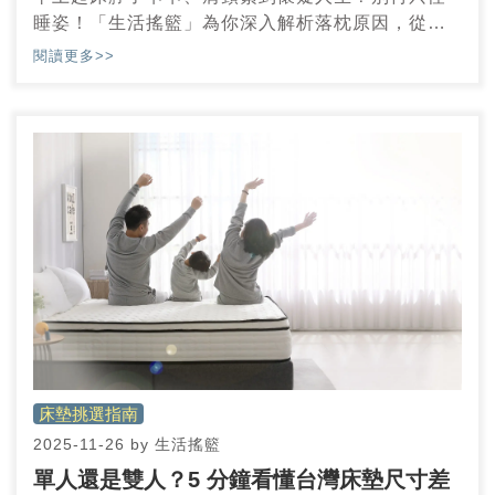
睡姿！「生活搖籃」為你深入解析落枕原因，從日
常姿勢、壓力影響，到枕頭高度與床墊支撐是否適
閱讀更多>>
合，每個環節都可能是脖子痠痛的元凶。重點整理
包括：睡姿調整建議、枕頭與床墊挑選技巧、打造
放鬆睡眠環境的方法，幫你找出肩頸不適的真正解
法，遠離反覆落枕困擾，重新找回一夜好眠！
床墊挑選指南
2025-11-26
by
生活搖籃
單人還是雙人？5 分鐘看懂台灣床墊尺寸差