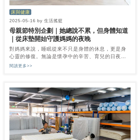
床與健康
2025-05-16
by
生活搖籃
母親節特別企劃｜她總說不累，但身體知道
｜從床墊開始守護媽媽的夜晚
對媽媽來說，睡眠從來不只是身體的休息，更是身
心靈的修復。無論是懷孕中的辛苦、育兒的日夜顛
倒，或是職場與家庭間的多重壓力，睡得好不好，
閱讀更多>>
往往直接影響媽媽的健康、情緒，甚至整個家庭的
氣氛。