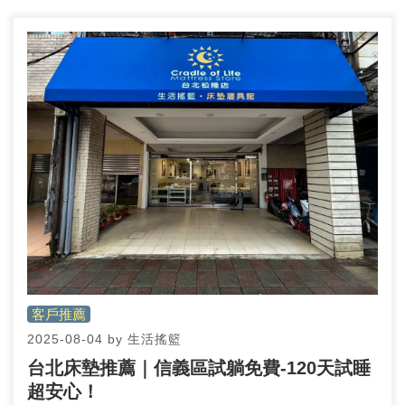
明「睡著了」，但醒來卻感覺更累，這就是淺眠世
代的常態。
客戶推薦
2025-08-04
by
生活搖籃
台北床墊推薦｜信義區試躺免費-120天試睡
超安心！