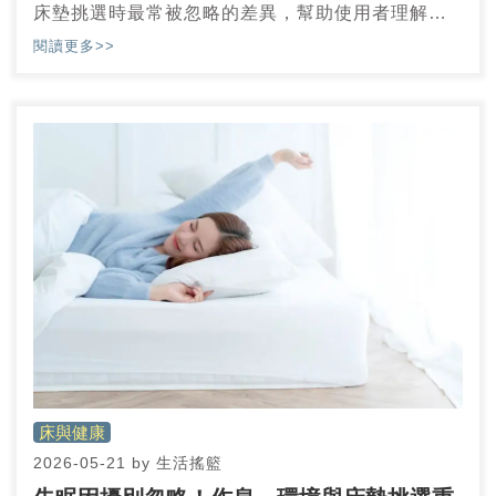
床墊挑選時最常被忽略的差異，幫助使用者理解不
同床墊類型在支撐、透氣與翻身感受上的實際影
閱讀更多>>
響。
床與健康
2026-05-21
by
生活搖籃