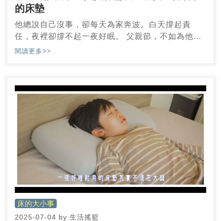
的床墊
他總說自己沒事，卻每天為家奔波。白天撐起責
任，夜裡卻撐不起一夜好眠。 父親節，不如為他挑
一張床——真正撐得起他的辛勞，也撐得住他的疲
閱讀更多>>
憊。
床的大小事
2025-07-04
by
生活搖籃