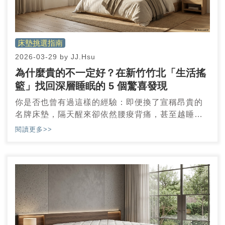
床墊挑選指南
2026-03-29
by
JJ.Hsu
為什麼貴的不一定好？在新竹竹北「生活搖
籃」找回深層睡眠的 5 個驚喜發現
你是否也曾有過這樣的經驗：即便換了宣稱昂貴的
名牌床墊，隔天醒來卻依然腰痠背痛，甚至越睡越
累？在追求生活品質的路上，我們常陷入「貴就是
閱讀更多>>
好」的迷思，以為砸大錢就能買到一夜好眠。身為
一名追求美學與精明消費的居家觀察者，我始終認
為，睡眠這件事比我們想像中更講究「適合」，而
非單純的價格比拼。