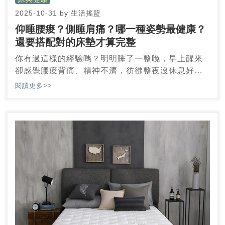
2025-10-31
by
生活搖籃
仰睡腰痠？側睡肩痛？哪一種姿勢最健康？
還要搭配對的床墊才算完整
你有過這樣的經驗嗎？明明睡了一整晚，早上醒來
卻感覺腰痠背痛、精神不濟，彷彿整夜沒休息好。
或許你怪罪的是枕頭、天氣，甚至壓力太大，但你
閱讀更多>>
可能忽略了一個關鍵：你的睡姿，和你所躺的床
墊，是否真的合適？
不同的睡姿，對身體不同部位產生的壓力與支撐需
求差異極大。而錯誤的睡姿再加上一張不對的床
墊，等於整晚都在為痠痛打基礎。