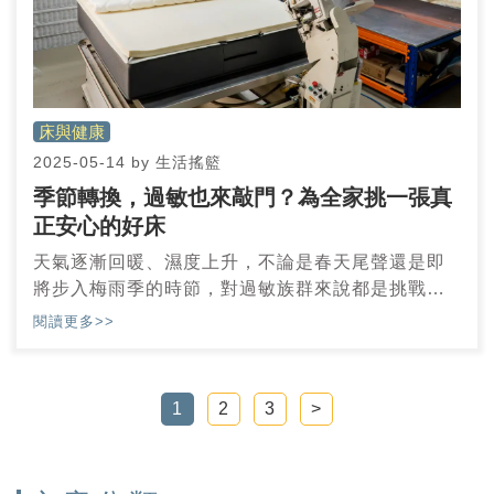
床與健康
2025-05-14
by
生活搖籃
季節轉換，過敏也來敲門？為全家挑一張真
正安心的好床
天氣逐漸回暖、濕度上升，不論是春天尾聲還是即
將步入梅雨季的時節，對過敏族群來說都是挑戰的
開始。這時，藏身在我們生活環境中的「微小威
閱讀更多>>
脅」——塵蟎，也悄悄活躍起來。這些看不見的小
生物，總愛潛伏在床墊、枕頭等寢具中，特別是當
這些寢具未經妥善設計與挑選時，便成為塵蟎最理
1
2
3
>
想的繁殖地。