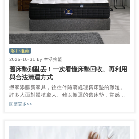
客戶推薦
2025-10-31
by
生活搖籃
舊床墊別亂丟！一次看懂床墊回收、再利用
與合法清運方式
搬家添購新家具，往往伴隨著處理舊床墊的難題。
許多人面對體積龐大、難以搬運的舊床墊，常感到
束手無策，不知該如何合法且環保的處理。事實
閱讀更多>>
上，床墊屬於大型廢棄物，不可隨意丟棄於一般垃
圾車，以免觸法受罰。我們將為您詳盡介紹處理舊
床墊的多元管道，包含免費的環保局清潔隊、付費
的民營清運業者，乃至於與新床配送同步的回收服