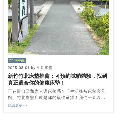
客戶推薦
2025-08-01
by
生活搖籃
新竹竹北床墊推薦：可預約試躺體驗，找到
真正適合你的健康床墊！
正在幫自己和家人選床墊嗎？「生活搖籃床墊寢具
館」竹北嘉豐店就是你的最佳選擇！我們一直以來
致力於提供溫馨、親切的服務，並在門市環境上營
閱讀更多>>
造出如家一般的舒適氛圍，讓每位顧客在零壓力的
狀況下，都能輕鬆找到理想的床墊。