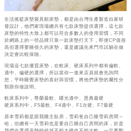
生活搖籃床墊寢具館床墊，都是由台灣生產製造自家研
發設計，他們家現場總共有七款床墊提供選擇，這七款
床墊的特性大致上都可以符合多數人的使用習慣，不同
於網路上的一些品牌只靠一款床墊打天下，即便CP值很
高但選擇要睡很久的床墊，還是建議先來門市試躺在做
決定會比較保險。
現場這七款優質床墊，在軟床、硬床系列中都有偏軟、
適中、偏硬的選擇，所以當你一進來店員就會先詢問
您，平時睡覺床墊的喜好與習慣，將他們床墊的屬性分
類跟你做說明。
軟床系列中，尊榮最軟、曙光適中、恩典最硬
硬床系列中，F5最軟、F4適中、F1次硬、F7最硬
原本雪莉都是跟我睡主臥房，雪莉爸自己睡雪莉房間～
哈，但總有一天雪莉也是要自己睡自己房間的床，於是
我們在選擇床墊時候就不能太硬也不能太軟，一定要剛