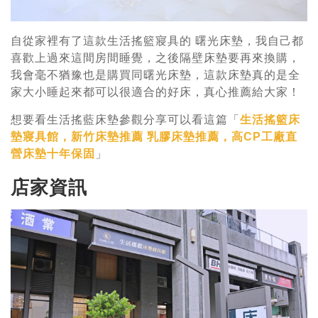
自從家裡有了這款生活搖籃寢具的 曙光床墊，我自己都
喜歡上過來這間房間睡覺，之後隔壁床墊要再來換購，
我會毫不猶豫也是購買同曙光床墊，這款床墊真的是全
家大小睡起來都可以很適合的好床，真心推薦給大家！
想要看生活搖藍床墊參觀分享可以看這篇「
生活搖籃床
墊寢具館，新竹床墊推薦 乳膠床墊推薦，高CP工廠直
營床墊十年保固
」
店家資訊