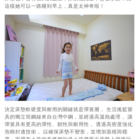
這樣她可以一路睡到早上，真是太神奇啦！
決定床墊軟硬度與耐用的關鍵就是彈簧層， 生活搖籃寢
具的獨立筒鋼線來自台灣中鋼，並經過高溫熱處理， 讓
彈簧具有更高的彈性、韌性與耐用性， 透過高密度強化
泡棉封邊技術， 以確保床墊不變形，並增加面積與穩