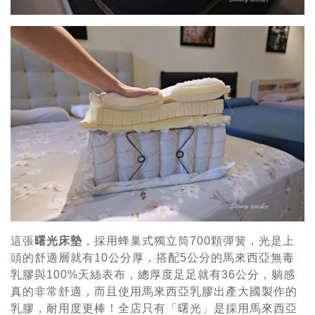
這張
曙光床墊
，採用蜂巢式獨立筒700顆彈簧，光是上
頭的舒適層就有10公分厚，搭配5公分的馬來西亞無毒
乳膠與100%天絲表布，總厚度足足就有36公分，躺感
真的非常舒適，而且使用馬來西亞乳膠出產大國製作的
乳膠，耐用度更棒！全店只有「曙光」是採用馬來西亞