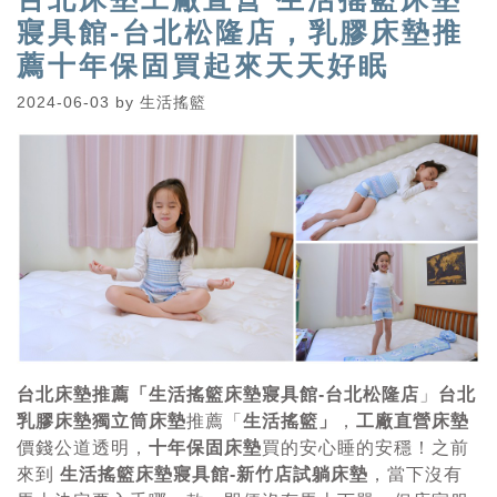
寢具館-台北松隆店，乳膠床墊推
薦十年保固買起來天天好眠
2024-06-03
by
生活搖籃
台北床墊推薦「生活搖籃床墊寢具館-台北松隆店
」
台北
乳膠床墊獨立筒床墊
推薦「
生活搖籃」
，
工廠直營床墊
價錢公道透明，
十年保固床墊
買的安心睡的安穩！之前
來到
生活搖籃床墊寢具館-新竹店試躺床墊
，當下沒有